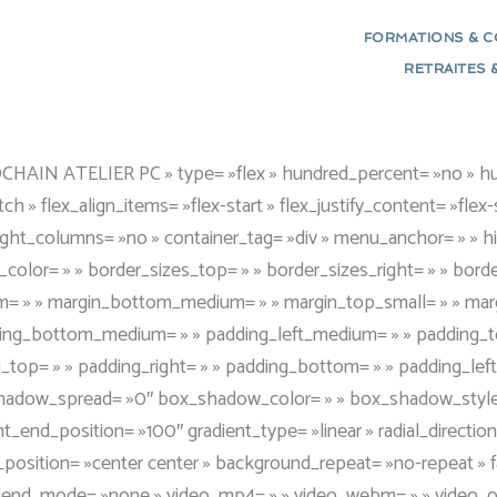
FORMATIONS & 
RETRAITES 
» background_type= »single » gradient_start_color= » » gradient_end_color= » » gradient_start_position= »0″ gradient_end_position= »100″ gradient_type= »linear » radial_direction= »center center » linear_angle= »180″ background_color= » » background_image= » » background_image_id= » » background_position= »left top » background_repeat= »no-repeat » background_blend_mode= »none » animation_type= » » animation_direction= »left » animation_speed= »0.3″ animation_offset= » » filter_type= »regular » filter_hue= »0″ filter_saturation= »100″ filter_brightness= »100″ filter_contrast= »100″ filter_invert= »0″ filter_sepia= »0″ filter_opacity= »100″ filter_blur= »0″ filter_hue_hover= »0″ filter_saturation_hover= »100″ filter_brightness_hover= »100″ filter_contrast_hover= »100″ filter_invert_hover= »0″ filter_sepia_hover= »0″ filter_opacity_hover= »100″ filter_blur_hover= »0″ last= »true » border_position= »all » first= »true »][fusion_imageframe image_id= »6269|full » max_width= » » sticky_max_width= » » style_type= » » blur= » » stylecolor= » » hover_type= »none » bordersize= » » bordercolor= » » borderradius= » » align_medium= »none » align_small= »none » align= »none » margin_top= » » margin_right= » » margin_bottom= » » margin_left= » » lightbox= »no » gallery_id= » » lightbox_image= » » lightbox_image_id= » » alt= » » link= » » linktarget= »_self » hide_on_mobile= »small-visibility,medium-visibility,large-visibility » sticky_display= »normal,sticky » class= » » id= » » animation_type= » » animation_direction= »left » animation_speed= »0.3″ animation_offset= » » filter_hue= »0″ filter_saturation= »100″ filter_brightness= »100″ filter_contrast= »100″ filter_invert= »0″ filter_sepia= »0″ filter_opacity= »100″ filter_blur= »0″ filter_hue_hover= »0″ filter_saturation_hover= »100″ filter_brightness_hover= »100″ filter_contrast_hover= »100″ filter_invert_hover= »0″ filter_sepia_hover= »0″ filter_opacity_hover= »100″ filter_blur_hover= »0″]https://www.declicetdescles.com/wp-content/uploads/2022/10/atelier-le-pilier-pere.png[/fusion_imageframe][/fusion_builder_column][fusion_builder_column type= »1_3″ layout= »2_5″ align_self= »auto » content_layout= »column » align_content= »flex-start » content_wrap= »wrap » spacing= » » center_content= »no » link= » » target= »_self » min_height= » » hide_on_mobile= »small-visibility,medium-visibility,large-visibility » sticky_display= »normal,sticky » class= » » id= » » type_medium= » » type_small= » » order_medium= »0″ order_small= »0″ dimension_spacing_medium= » » dimension_spacing_small= » » dimension_spacing= » » dimension_margin_medium= » » dimension_margin_small= » » margin_top= » » margin_bottom= » » padding_medium= » » padding_small= » » padding_top= » » padding_right= » » padding_bottom= » » padding_left= » » hover_type= »none » border_sizes= » » border_color= » » border_style= »solid » border_radius= » » box_shadow= »no » dimension_box_shadow= » » box_shadow_blur= »0″ box_shadow_spread= »0″ box_shadow_color= » » box_shadow_style= » » background_type= »single » gradient_start_color= » » gradient_end_color= » » gradient_start_position= »0″ gradient_end_position= »100″ gradient_type= »linear » radial_direction= »center center » linear_angle= »180″ background_color= » » background_image= » » background_image_id= » » background_position= »left top » background_repeat= »no-repeat » background_blend_mode= »none » animation_type= » » animation_direction= »left » animation_speed= »0.3″ animation_offset= » » filter_type= »regular » filter_hue= »0″ filter_saturation= »100″ filter_brightness= »100″ filter_contrast= »100″ filter_invert= »0″ filter_sepia= »0″ filter_opacity= »100″ filter_blur= »0″ filter_hue_hover= »0″ filter_satu