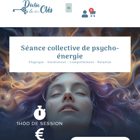
Aller
au
0
Panier
contenu
Séance collective de psycho-
énergie
Physique - Emotionnel - Comportement - Relation
1H00 DE SESSION