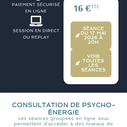
PAIEMENT SÉCURISÉ
16 €
TTC
EN LIGNE
SÉANCE
SESSION EN DIRECT
DU 17 MAI
OU REPLAY
2026 À
20H
VOIR
TOUTES
LES
SÉANCES
CONSULTATION DE PSYCHO-
ÉNERGIE
Les séances groupées en ligne vous
permettent d’accéder à des niveaux de