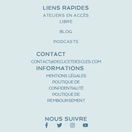
LIENS RAPIDES
ATELIERS EN ACCÈS
LIBRE
BLOG
PODCASTS
CONTACT
CONTACT@DECLICETDESCLES.COM
INFORMATIONS
MENTIONS LÉGALES
POLITIQUE DE
CONFIDENTIALITÉ
POLITIQUE DE
REMBOURSEMENT
NOUS SUIVRE
F
T
I
Y
a
w
n
o