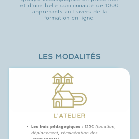
et d’une belle communauté de 1000
apprenants au travers de la
formation en ligne.
LES MODALITÉS
L'ATELIER
Les frais pédagogiques :
125€
(location,
déplacement, rémunération des
intervenants)