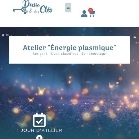
Aller
au
0
Panier
contenu
Atelier "Énergie plasmique"
Les gans - L'eau plasmique - Le nanocotage
1 JOUR D'ATELIER