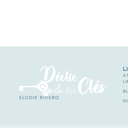
L
A
LI
B
ELODIE RIVERO
P