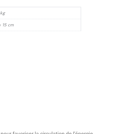
 kg
× 15 cm
our favoriser la circulation de l’énergie.