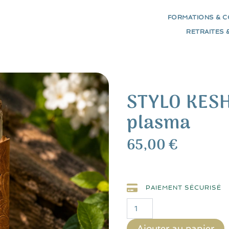
FORMATIONS & 
RETRAITES 
STYLO KESH
plasma
65,00
€
PAIEMENT SÉCURISÉ
quantité
de
STYLO
KESHE
Ajouter au panier