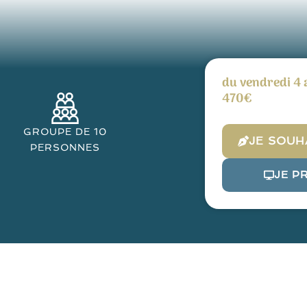
du vendredi 4 
470€
GROUPE DE 10
JE SOUH
PERSONNES
JE P