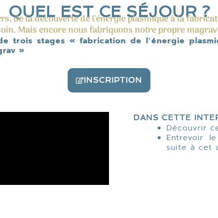
QUEL EST CE SÉJOUR ?
rs, de la découverte de l'énergie plasmique à la fabricat
 soin. Mais encore nous fabriquons notre propre magrav
e trois stages « fabrication de l’énergie plasmi
grav »
INSCRIPTION
DANS CETTE INTE
Découvrir c
Entrevoir 
suite à cet 