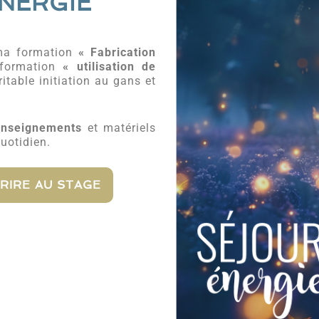
ÉNERGIE
e ma formation
« Fabrication
formation
« utilisation de
ritable initiation au gans et
nseignements
et matériels
uotidien.
CRIRE AU STAGE