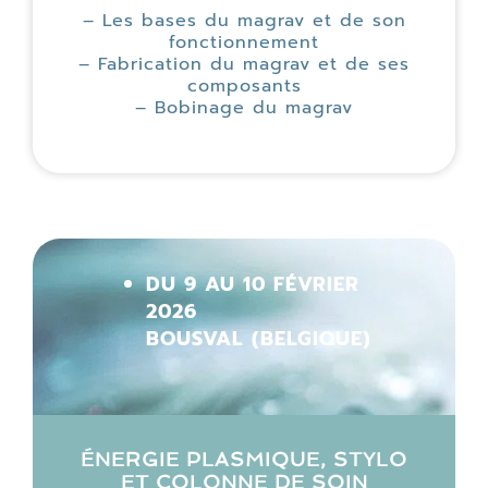
– Les bases du magrav et de son
fonctionnement
– Fabrication du magrav et de ses
composants
–
Bobinage du magrav
DU 9 AU 10 FÉVRIER
2026
BOUSVAL (BELGIQUE)
ÉNERGIE PLASMIQUE, STYLO
ET COLONNE DE SOIN