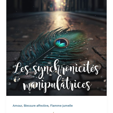
,
,
Amour
Blessure affective
Flamme jumelle